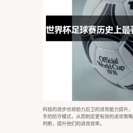
科技的进步也将助力后卫的进攻能力提升，
手的防守模式，从而制定更有效的进攻策略
判断，提升他们的进攻效率。