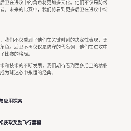
后卫在进攻中的角色将更加多元化。他们不仅是防线
者，未来的比赛中，我们将看到更多后卫在进攻中绽
，我们不仅看到了他们在关键时刻的决定性表现，更
角色。后卫不再仅仅是防守的代名词，他们在进攻中
了比赛的格局。
术和技术的不断发展，我们期待看到更多后卫的精彩
成为球迷心中永恒的经典。
与应用探索
松获取奖励飞行里程