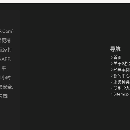
.com)
活更精
导航
玩家打
首页
PP,
关于9游
、平
经典案例
新闻中心
四小时
服务种类
最安全,
联系J9
Sitemap
商!