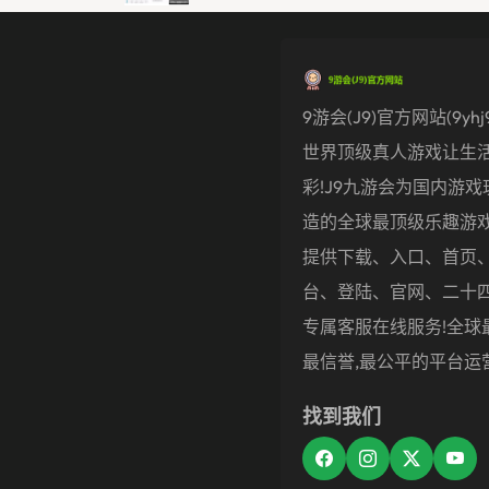
9游会(J9)官方网站(9yhj9
世界顶级真人游戏让生
彩!j9九游会为国内游戏
造的全球最顶级乐趣游戏A
提供下载、入口、首页
台、登陆、官网、二十
专属客服在线服务!全球
最信誉,最公平的平台运营
找到我们