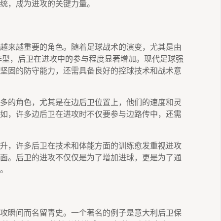
统，成为进攻的关键力量。
越来越重要的角色。随着足球战术的演变，尤其是由
23阵型，后卫在进攻中的参与程度显著增加。现代足球强
坚固的防守能力，还需具备良好的控球技术和战术意
多的角色，尤其是在边后卫位置上，他们的速度和灵
如，许多边后卫在进攻时不仅要参与边路传中，还需
升，许多后卫在技术和体能方面的训练愈发重视进攻
面。后卫的进攻不仅仅是为了增加进球，更是为了通
。
攻瞬间而名留青史。一个著名的例子是意大利后卫保