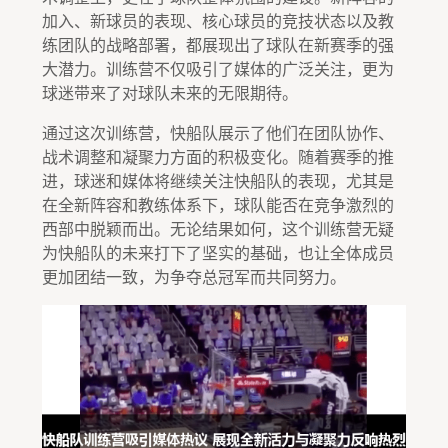
加入、新球员的表现、核心球员的竞技状态以及教
练团队的战略部署，都展现出了球队在新赛季的强
大潜力。训练营不仅吸引了媒体的广泛关注，更为
球迷带来了对球队未来的无限期待。
通过这次训练营，快船队展示了他们在团队协作、
战术调整和凝聚力方面的积极变化。随着赛季的推
进，球迷和媒体将继续关注快船队的表现，尤其是
在全新阵容和教练体系下，球队能否在竞争激烈的
西部中脱颖而出。无论结果如何，这个训练营无疑
为快船队的未来打下了坚实的基础，也让全体成员
更加团结一致，为争夺总冠军而共同努力。