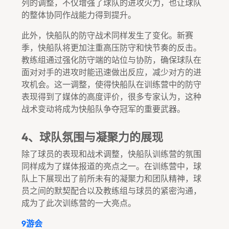
列的调整，不仅增强了球队的进攻火力，也让球队
的整体协同作战能力得到提升。
此外，快船队的防守战术同样发生了变化。新赛
季，快船队将更加注重高压防守和快节奏的反击。
教练组通过强化防守端的站位与协防，确保球队在
面对对手的进攻时能迅速做出反应，减少对方的进
攻机会。这一调整，使得快船队在训练营中的防守
表现得到了媒体的高度评价，很多专家认为，这种
战术变动将成为快船队争夺冠军的重要武器。
4、球队氛围与凝聚力的展现
除了球员的表现和战术调整，快船队训练营的氛围
同样成为了媒体报道的亮点之一。在训练营中，球
队上下展现出了前所未有的凝聚力和团队精神，球
员之间的默契配合以及教练组与球员的紧密沟通，
成为了此次训练营的一大亮点。
9游会