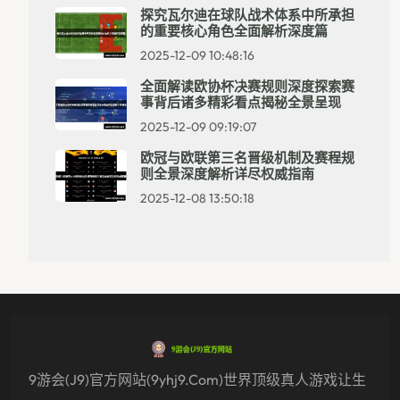
探究瓦尔迪在球队战术体系中所承担
的重要核心角色全面解析深度篇
2025-12-09 10:48:16
全面解读欧协杯决赛规则深度探索赛
事背后诸多精彩看点揭秘全景呈现
2025-12-09 09:19:07
欧冠与欧联第三名晋级机制及赛程规
则全景深度解析详尽权威指南
2025-12-08 13:50:18
9游会(J9)官方网站(9yhj9.com)世界顶级真人游戏让生