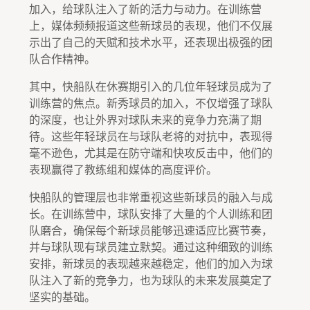
加入，给球队注入了新的活力与动力。在训练营
上，媒体频频报道这些新球员的表现，他们不仅展
示出了自己的天赋和技术水平，还表现出极强的团
队合作精神。
其中，快船队在休赛期引入的几位年轻球员成为了
训练营的焦点。新秀球员的加入，不仅增强了球队
的深度，也让外界对球队未来的竞争力充满了期
待。这些年轻球员在与球队老将的对抗中，表现得
毫不逊色，尤其是在防守端和快攻反击中，他们的
表现赢得了教练组和媒体的高度评价。
快船队的管理层也非常重视这些新球员的融入与成
长。在训练营中，球队安排了大量的个人训练和团
队磨合，确保每个新球员能够迅速适应比赛节奏，
并与球队现有球员建立默契。通过这种细致的训练
安排，新球员的表现越来越稳定，他们的加入为球
队注入了新的竞争力，也为球队的未来发展奠定了
坚实的基础。