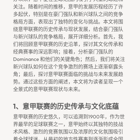
关注。随着时间的推移，意甲的发展历程经历了许
多起伏，特别是在豪门强队和新兴球队之间的竞争
格局方面，表现出了独特的变化与挑战。本文将围
绕意甲联赛的历史传承与现状发展，结合豪门强队
与新兴球队的竞争格局，展开详细分析。首先，我
们将回顾意甲联赛的历史沿革，探讨其文化传承和
经典赛事的深远影响；接着，分析豪门强队的
Dominance 和他们的关键角色；然后，我们将关注
新兴球队如何在这个竞争激烈的赛场上逐渐崭露头
角；最后，探讨意甲联赛面临的挑战与未来发展趋
势。通过这些方面的阐述，本文将为读者呈现一个
全景式的意甲联赛现状与未来。
1、意甲联赛的历史传承与文化底蕴
意甲联赛的历史悠久，可以追溯到1900年，作为世
界最早的足球联赛之一，意甲始终以其独特的技战
术风格、激烈的竞赛氛围以及浓厚的文化氛围吸引
着全球球迷。从最初的地方性赛事到逐渐形成全国