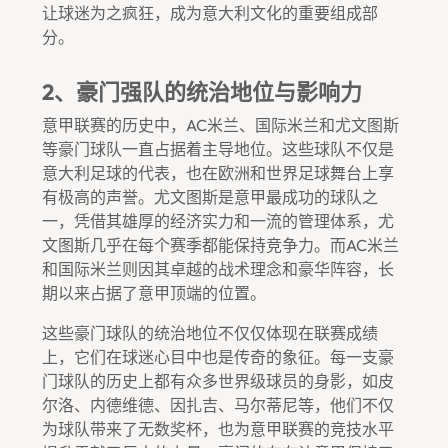
让球迷为之疯狂，成为意大利文化的重要组成部
分。
2、豪门强队的统治地位与影响力
意甲联赛的历史中，AC米兰、国际米兰和尤文图斯
等豪门球队一直占据着主导地位。这些球队不仅是
意大利足球的代表，也在欧洲和世界足球舞台上享
有极高的声誉。尤文图斯是意甲最成功的球队之
一，凭借其雄厚的经济实力和一流的管理体系，尤
文图斯几乎在每个赛季都能保持竞争力。而AC米兰
和国际米兰则因其卓越的战术理念和豪华阵容，长
期以来占据了意甲顶端的位置。
这些豪门球队的统治地位不仅仅体现在联赛成绩
上，它们在球迷心目中也是传奇的象征。每一支豪
门球队的历史上都有众多世界级球员的身影，如皮
尔洛、内德维德、因扎吉、马尔蒂尼等，他们不仅
为球队带来了无数奖杯，也为意甲联赛的竞技水平