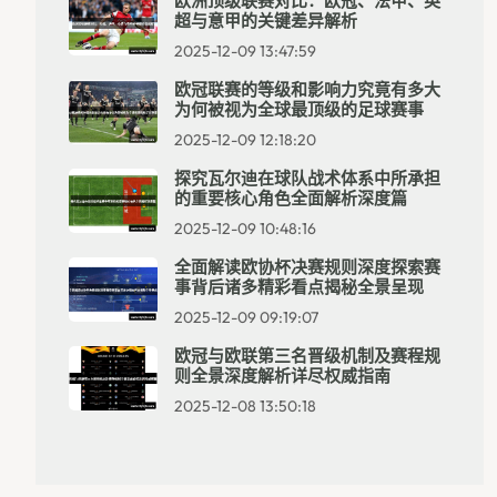
欧洲顶级联赛对比：欧冠、法甲、英
超与意甲的关键差异解析
2025-12-09 13:47:59
欧冠联赛的等级和影响力究竟有多大
为何被视为全球最顶级的足球赛事
2025-12-09 12:18:20
探究瓦尔迪在球队战术体系中所承担
的重要核心角色全面解析深度篇
2025-12-09 10:48:16
全面解读欧协杯决赛规则深度探索赛
事背后诸多精彩看点揭秘全景呈现
2025-12-09 09:19:07
欧冠与欧联第三名晋级机制及赛程规
则全景深度解析详尽权威指南
2025-12-08 13:50:18