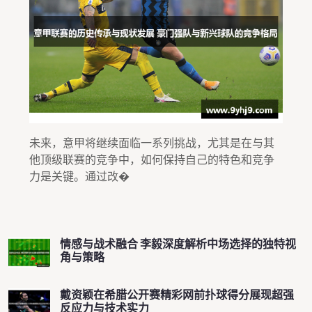
未来，意甲将继续面临一系列挑战，尤其是在与其
他顶级联赛的竞争中，如何保持自己的特色和竞争
力是关键。通过改�
情感与战术融合 李毅深度解析中场选择的独特视
角与策略
戴资颖在希腊公开赛精彩网前扑球得分展现超强
反应力与技术实力