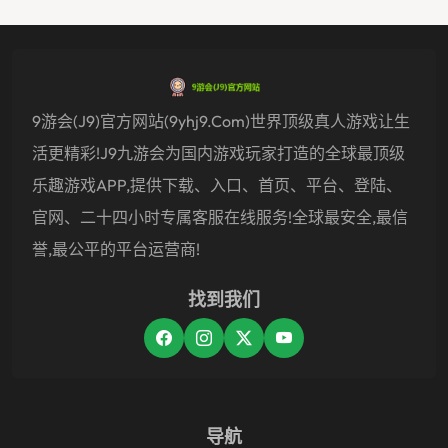
9游会(J9)官方网站(9yhj9.com)世界顶级真人游戏让生
活更精彩!j9九游会为国内游戏玩家打造的全球最顶级
乐趣游戏APP,提供下载、入口、首页、平台、登陆、
官网、二十四小时专属客服在线服务!全球最安全,最信
誉,最公平的平台运营商!
找到我们
导航