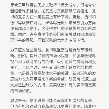
尽管意甲联赛在历史上取得了巨大成功，但如今它
面临着许多挑战，尤其是与其他顶级联赛相比，意
甲的竞争力在一定程度上有所下降。英超、西甲和
德甲等联赛在财力、媒体曝光度和球员吸引力方面
逐渐超越了意甲，这使得意甲的全球影响力有所减
弱。同时，许多意甲传统豪门面临着财政问题和管
理不善的困境，导致球队的竞争力有所下滑。
为了应对这些挑战，意甲联盟需要进行改革和创
新。例如，提升联赛的市场化程度、加强与全球电
视台和互联网平台的合作，吸引更多的赞助商和投
资者。与此同时，提升青训和本土球员的培养质
量，也是提升联赛整体水平的关键。新兴球队的发
展潜力也为意甲带来了新的希望，联盟可以通过加
大对这些球队的支持，来实现更广泛的竞争和更高
的市场价值。
展望未来，意甲联赛可能会面临更加激烈的竞争，
但也有机会通过自我革新实现更高的水平。随着中