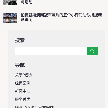
与活动
拍摄凯斯澳网冠军照片的五个小窍门助你捕捉精
彩瞬间
搜索
导航
关于9游会
经典案例
新闻中心
服务种类
联系J9九游会官方网站