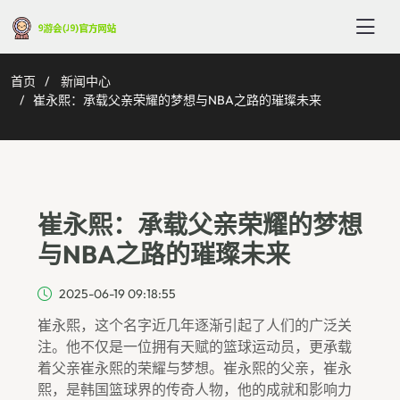
首页
新闻中心
崔永熙：承载父亲荣耀的梦想与NBA之路的璀璨未来
崔永熙：承载父亲荣耀的梦想
与NBA之路的璀璨未来
2025-06-19 09:18:55
崔永熙，这个名字近几年逐渐引起了人们的广泛关
注。他不仅是一位拥有天赋的篮球运动员，更承载
着父亲崔永熙的荣耀与梦想。崔永熙的父亲，崔永
熙，是韩国篮球界的传奇人物，他的成就和影响力