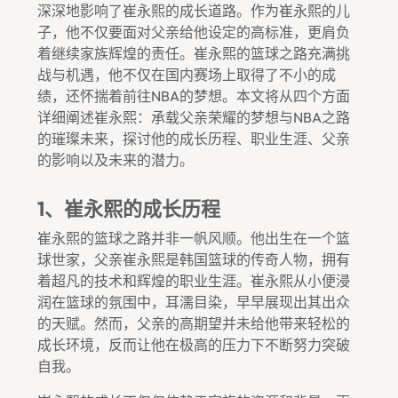
深深地影响了崔永熙的成长道路。作为崔永熙的儿
子，他不仅要面对父亲给他设定的高标准，更肩负
着继续家族辉煌的责任。崔永熙的篮球之路充满挑
战与机遇，他不仅在国内赛场上取得了不小的成
绩，还怀揣着前往NBA的梦想。本文将从四个方面
详细阐述崔永熙：承载父亲荣耀的梦想与NBA之路
的璀璨未来，探讨他的成长历程、职业生涯、父亲
的影响以及未来的潜力。
1、崔永熙的成长历程
崔永熙的篮球之路并非一帆风顺。他出生在一个篮
球世家，父亲崔永熙是韩国篮球的传奇人物，拥有
着超凡的技术和辉煌的职业生涯。崔永熙从小便浸
润在篮球的氛围中，耳濡目染，早早展现出其出众
的天赋。然而，父亲的高期望并未给他带来轻松的
成长环境，反而让他在极高的压力下不断努力突破
自我。