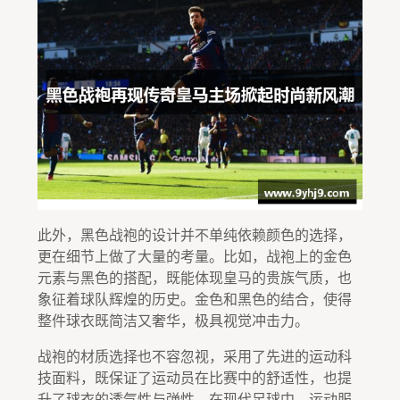
此外，黑色战袍的设计并不单纯依赖颜色的选择，
更在细节上做了大量的考量。比如，战袍上的金色
元素与黑色的搭配，既能体现皇马的贵族气质，也
象征着球队辉煌的历史。金色和黑色的结合，使得
整件球衣既简洁又奢华，极具视觉冲击力。
战袍的材质选择也不容忽视，采用了先进的运动科
技面料，既保证了运动员在比赛中的舒适性，也提
升了球衣的透气性与弹性。在现代足球中，运动服