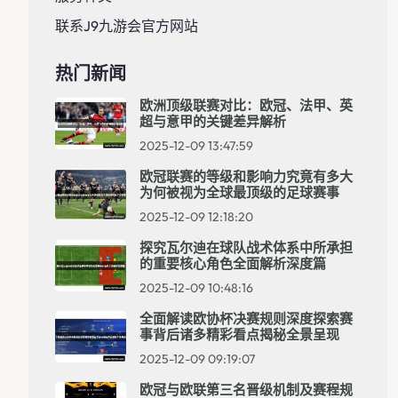
联系J9九游会官方网站
热门新闻
欧洲顶级联赛对比：欧冠、法甲、英
超与意甲的关键差异解析
2025-12-09 13:47:59
欧冠联赛的等级和影响力究竟有多大
为何被视为全球最顶级的足球赛事
2025-12-09 12:18:20
探究瓦尔迪在球队战术体系中所承担
的重要核心角色全面解析深度篇
2025-12-09 10:48:16
全面解读欧协杯决赛规则深度探索赛
事背后诸多精彩看点揭秘全景呈现
2025-12-09 09:19:07
欧冠与欧联第三名晋级机制及赛程规