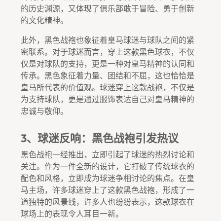
的历史渊源，又体现了俱乐部敢于冒险、勇于创新
的文化精神。
此外，黑色战袍也象征着皇马球迷与球队之间的紧
密联系。对于球迷而言，穿上这款黑色球衣，不仅
仅是对球队的支持，更是一种对皇马精神的认同和
传承。黑色象征着力量、团结和不屈，这也恰恰是
皇马所代表的价值观。球迷穿上这款战袍，不仅是
为支持球队，更是通过服饰表达自己对皇马精神的
忠诚与敬仰。
3、球迷反响：黑色战袍引发热议
黑色战袍一经推出，立即引起了球迷的热烈讨论和
关注。作为一件全新的设计，它打破了传统球衣的
配色和风格，立即成为球迷争相讨论的焦点。在皇
马主场，许多球迷穿上了这款黑色战袍，形成了一
道独特的风景线，许多人也纷纷表示，这款球衣在
球场上的表现令人耳目一新。