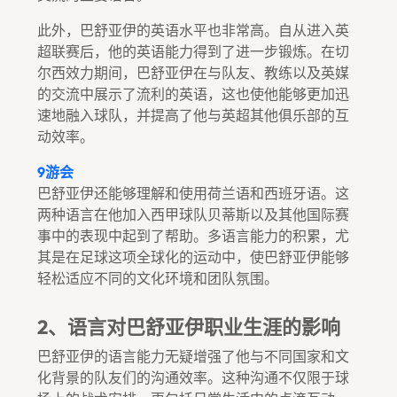
此外，巴舒亚伊的英语水平也非常高。自从进入英
超联赛后，他的英语能力得到了进一步锻炼。在切
尔西效力期间，巴舒亚伊在与队友、教练以及英媒
的交流中展示了流利的英语，这也使他能够更加迅
速地融入球队，并提高了他与英超其他俱乐部的互
动效率。
9游会
巴舒亚伊还能够理解和使用荷兰语和西班牙语。这
两种语言在他加入西甲球队贝蒂斯以及其他国际赛
事中的表现中起到了帮助。多语言能力的积累，尤
其是在足球这项全球化的运动中，使巴舒亚伊能够
轻松适应不同的文化环境和团队氛围。
2、语言对巴舒亚伊职业生涯的影响
巴舒亚伊的语言能力无疑增强了他与不同国家和文
化背景的队友们的沟通效率。这种沟通不仅限于球