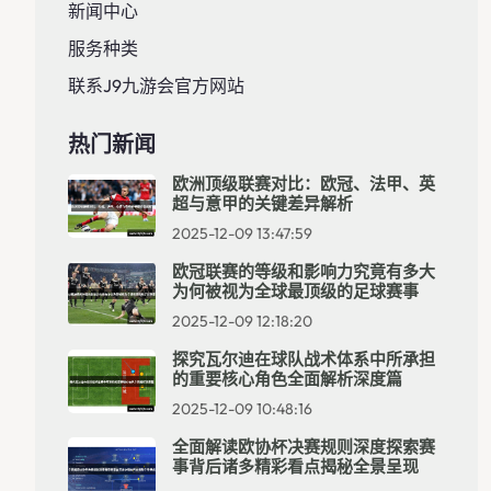
新闻中心
服务种类
联系J9九游会官方网站
热门新闻
欧洲顶级联赛对比：欧冠、法甲、英
超与意甲的关键差异解析
2025-12-09 13:47:59
欧冠联赛的等级和影响力究竟有多大
为何被视为全球最顶级的足球赛事
2025-12-09 12:18:20
探究瓦尔迪在球队战术体系中所承担
的重要核心角色全面解析深度篇
2025-12-09 10:48:16
全面解读欧协杯决赛规则深度探索赛
事背后诸多精彩看点揭秘全景呈现