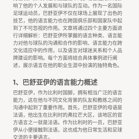
响了他的个人发展和与球队的互动。作为一名国际
足球运动员，巴舒亚伊不仅在球场上展现了出色的
技艺，他的语言能力也在跨国俱乐部和国家队中起
到了不可忽视的作用。文章将通过四个主要方面进
行详细解析：巴舒亚伊所掌握的语言种类、语言能
力对他与球队的沟通和合作的影响、语言能力在跨
文化适应中的作用，以及语言对球迷关系和个人品
牌建设的影响。每个方面将结合具体事例进行阐
述，展示语言在他的职业生涯中扮演的独特角色。
1、巴舒亚伊的语言能力概述
巴舒亚伊，作为比利时国脚，拥有相当广泛的语言
能力，这在他与不同文化背景的队友和教练之间的
沟通中起到了重要作用。首先，巴舒亚伊的母语是
法语，他出生在比利时的弗拉芒大区，该地区的官
方语言之一就是法语。作为比利时的一员，巴舒亚
伊从小便接触到法语，这也成为他日常生活和足球
交流的主要语言。