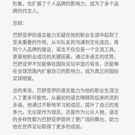
形象，也扩展了个人品牌的影响力，成为了多个品
牌的代言人。
总结：
巴舒亚伊的语言能力无疑在他的职业生涯中起到了
至关重要的作用。从与队友的沟通到文化适应，再
到个人品牌的建设，语言不仅仅是一个交流工具，
更是他职业成功的关键因素。通过多语言的优势，
巴舒亚伊不仅能够在国际足坛中游刃有余，还能够
在全球范围内扩展自己的影响力，成为真正的国际
足球明星。
总的来说，巴舒亚伊的语言能力为他的职业生涯注
入了更多可能性。从最初的语言障碍到后来的流利
多语，他通过不断地学习和适应，提升了自己的竞
争力。无论是作为球员，还是作为公众人物，语言
的多样性都为巴舒亚伊提供了更广阔的舞台，助力
他在世界足坛取得了更多的成就。