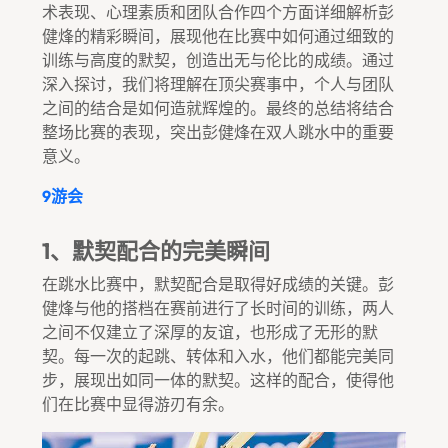
术表现、心理素质和团队合作四个方面详细解析彭
健烽的精彩瞬间，展现他在比赛中如何通过细致的
训练与高度的默契，创造出无与伦比的成绩。通过
深入探讨，我们将理解在顶尖赛事中，个人与团队
之间的结合是如何造就辉煌的。最终的总结将结合
整场比赛的表现，突出彭健烽在双人跳水中的重要
意义。
9游会
1、默契配合的完美瞬间
在跳水比赛中，默契配合是取得好成绩的关键。彭
健烽与他的搭档在赛前进行了长时间的训练，两人
之间不仅建立了深厚的友谊，也形成了无形的默
契。每一次的起跳、转体和入水，他们都能完美同
步，展现出如同一体的默契。这样的配合，使得他
们在比赛中显得游刃有余。