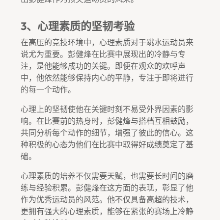
3、心理素质的坚韧考验
在高压的竞技环境中，心理素质对于跳水运动员来
说尤为重要。彭健烽在比赛中展现出的冷静与专
注，是他能够成功的关键。即便在观众的欢呼声
中，他依然能够保持内心的平静，专注于即将进行
的每一个动作。
心理上的坚韧使他在关键时刻不易受外界因素的影
响。在比赛前的热身时，彭健烽与搭档互相鼓励，
共同分析每个动作的细节，增强了彼此的信心。这
种积极的心态为他们在比赛中取得好成绩奠定了基
础。
心理素质的培养不仅需要天赋，也需要长时间的磨
练与经验积累。彭健烽在这方面的表现，彰显了他
作为优秀运动员的风范。他不仅具备高超的技术，
更拥有强大的心理素质，能够在紧张的赛场上冷静