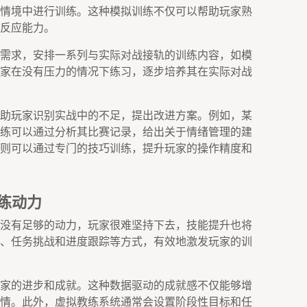
情境中进行训练。这种模拟训练不仅可以帮助玩家熟
反应能力。
需求，安排一系列与实际对战接轨的训练内容，如模
家在没有压力的情况下练习，逐步培养其在实际对战
助玩家识别实战中的不足，提出改进方案。例如，某
练可以通过分析其比赛记录，给出关于情绪管理的建
则可以通过专门的技巧训练，提升玩家的操作精度和
练动力
没有足够的动力，玩家很难坚持下去，技能提升也将
、任务挑战和进度跟踪等方式，有效地激发玩家的训
家的进步和成就。这种数据驱动的成就感不仅能够增
情。此外，虚拟教练系统通常会设置阶段性目标和任