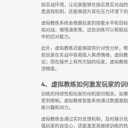
拟实战环境，让玩家能够在接近真实对战的
悉游戏机制，还能够提升其在压力环境下的
虚拟教练系统会根据玩家的技能水平和目标
拟对战、情境演练等。这些训练可以帮助玩
中的应对能力。
此外，虚拟教练还能够提供针对性分析，帮
些玩家在实战中容易陷入焦虑情绪，虚拟教
议；而在操作上有所欠缺的玩家，虚拟教练
流畅度。
4、虚拟教练如何激发玩家的训
训练的持续性和玩家的动机密切相关。如果
受到限制。虚拟教练智能系统通过数据激励
练兴趣和动力。
虚拟教练会通过实时反馈机制，及时展示玩
强玩家的自信心，还能激发其继续训练的热