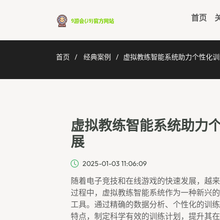
首页
首页
经典案例
虚拟教练智能系统助力个性化训
虚拟教练智能系统助力
展
2025-01-03 11:06:09
随着电子竞技和在线游戏的快速发展，越来
过程中，虚拟教练智能系统作为一种新兴的
工具。通过精确的数据分析、个性化的训练
特点，制定科学有效的训练计划，提升其在