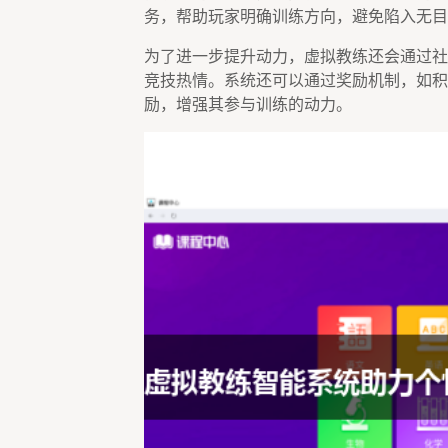
务，帮助玩家明确训练方向，避免陷入无目
为了进一步提升动力，虚拟教练还会通过社
竞技热情。系统还可以通过奖励机制，如积
励，增强其参与训练的动力。