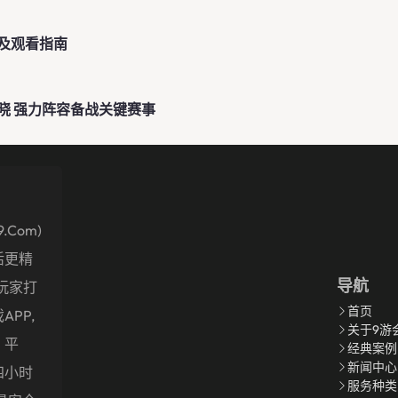
及观看指南
晓 强力阵容备战关键赛事
.com)
活更精
导航
玩家打
首页
PP,
关于9游
、平
经典案例
新闻中心
四小时
服务种类