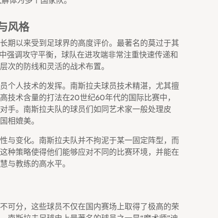
队解体为多个国家队。
与风格
长期以来受到足球界的高度评价。最著名的莫过于其
赛中强调攻守平衡，球队在进攻端非常注重快速传递和
层次的防线和灵活的战术布置。
员个人技术的发挥。南斯拉夫球员技术精湛，尤其擅
高技术含量的打法在20世纪60年代的国际比赛中，
对手。南斯拉夫队的球员们如同艺术家一般处理皮
国相媲美。
性与变化。南斯拉夫队并不拘泥于某一固定阵型，而
这种策略使得他们能够应对不同的比赛环境，并能在
慧与教练的高水平。
不可分，这些球员不仅在国内赛场上取得了极高的荣