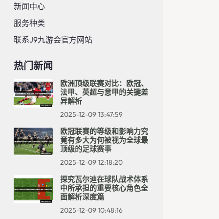
新闻中心
服务种类
联系J9九游会官方网站
热门新闻
欧洲顶级联赛对比：欧冠、
法甲、英超与意甲的关键差
异解析
2025-12-09 13:47:59
欧冠联赛的等级和影响力究
竟有多大为何被视为全球最
顶级的足球赛事
2025-12-09 12:18:20
探究瓦尔迪在球队战术体系
中所承担的重要核心角色全
面解析深度篇
2025-12-09 10:48:16