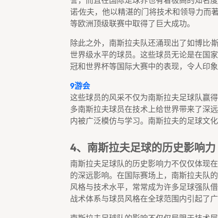
誉，而且在国际足球界也有着极高的知名度
诺·佐夫，他以精湛的门将技术和领导力而
等欧洲顶级联赛中取得了巨大成功。
除此之外，南斯拉夫队还涌现出了如博比·
世界级水平的球员。这些球员无论是在国家
冠和世界杯等国际大赛中的表现，令人印象
9游会
这些球员的风采不仅为南斯拉夫足球队赢得
多南斯拉夫球员在技术上给世界带来了深远
内被广泛模仿与学习。南斯拉夫的足球文化
4、南斯拉夫足球的历史影响力
南斯拉夫足球队的历史影响力不仅仅体现在
的深远影响。在国际赛场上，南斯拉夫队的
风格与技术水平，常常成为许多足球强队借
战术体系与球员风格在全球范围内引起了广