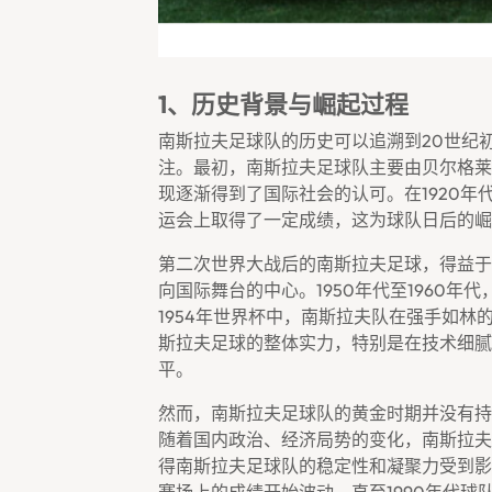
1、历史背景与崛起过程
南斯拉夫足球队的历史可以追溯到20世纪
注。最初，南斯拉夫足球队主要由贝尔格莱
现逐渐得到了国际社会的认可。在1920年
运会上取得了一定成绩，这为球队日后的崛
第二次世界大战后的南斯拉夫足球，得益于
向国际舞台的中心。1950年代至1960
1954年世界杯中，南斯拉夫队在强手如
斯拉夫足球的整体实力，特别是在技术细腻
平。
然而，南斯拉夫足球队的黄金时期并没有持
随着国内政治、经济局势的变化，南斯拉夫
得南斯拉夫足球队的稳定性和凝聚力受到影