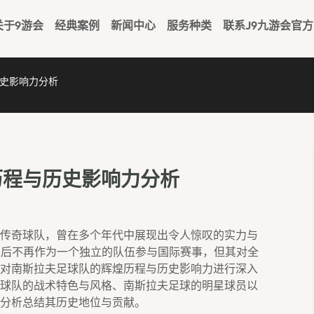
关于9游会
经典案例
新闻中心
服务种类
联系J9九游会官
史影响力分析
历程与历史影响力分析
传奇球队，曾在多个年代中展现出令人惊叹的实力与
体之后不再作为一个独立的队伍参与国际赛事，但其对全
对南斯拉夫足球队的辉煌历程与历史影响力进行深入
球队的战术特色与风格、南斯拉夫足球的明星球员以
分析总结其历史地位与贡献。