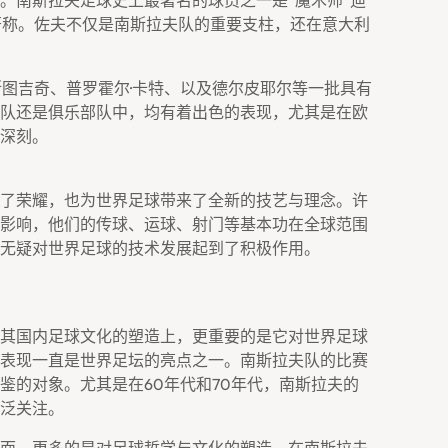
。南斯拉夫足球史上最著名的球员之一是“魔术师”迪
著称。佐夫不仅是南斯拉夫队的重要支柱，还在意大利
斯图吉奇、普罗霍尔·卡特、以及德尔皮耶尔等一批具有
队还是俱乐部队中，均有着出色的表现，尤其是在欧
深刻。
了荣耀，也为世界足球带来了全新的技艺与理念。许
影响，他们的传球、运球、射门等基本功在全球范围
无疑对世界足球的技术发展起到了积极作用。
其国内足球文化的塑造上，更重要的是它对世界足球
表现一直是世界足坛的亮点之一。南斯拉夫队的比赛
鉴的对象。尤其是在60年代和70年代，南斯拉夫的
泛关注。