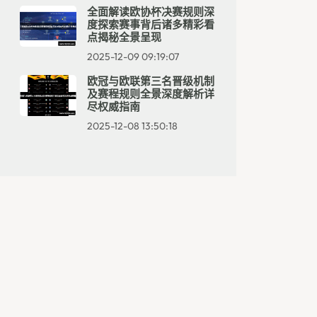
全面解读欧协杯决赛规则深
度探索赛事背后诸多精彩看
点揭秘全景呈现
2025-12-09 09:19:07
欧冠与欧联第三名晋级机制
及赛程规则全景深度解析详
尽权威指南
2025-12-08 13:50:18