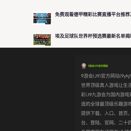
免费观看德甲精彩比赛直播平台推荐
埃及足球队世界杯预选赛最新名单揭
9游会(J9)官方网站(9yhj9
世界顶级真人游戏让生
彩!j9九游会为国内游戏
造的全球最顶级乐趣游戏A
提供下载、入口、首页
台、登陆、官网、二十