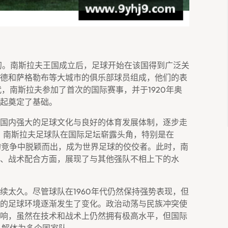
初。南斯拉夫王国成立后，足球开始在该国得到广泛关
德和萨格勒布等大城市的俱乐部球员组成，他们的表
代，南斯拉夫参加了首次的国际赛事，并于1920年奥
起奠定了基础。
国内强大的足球文化与良好的体育发展体制，逐步走
年代，南斯拉夫足球队在国际足坛崭露头角，特别是在
林的竞争中脱颖而出，成为世界足球的佼佼者。此时，南
、战术配合方面，展现了与其他强队不相上下的水
续太久。尽管球队在1960年代仍然保持强势表现，但
的足球环境逐渐发生了变化。政治动荡与民族冲突使
响，虽然在技术和战术上仍然拥有极高水平，但国际