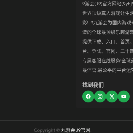
9游会(J9)官方网站(9yhj9
世界顶级真人游戏让生
彩!j9九游会为国内游戏
造的全球最顶级乐趣游戏A
提供下载、入口、首页
台、登陆、官网、二十
专属客服在线服务!全球
最信誉,最公平的平台运营
找到我们
Copyright ©
九游会·J9官网
.