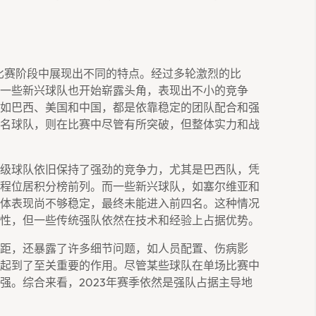
的比赛阶段中展现出不同的特点。经过多轮激烈的比
一些新兴球队也开始崭露头角，表现出不小的竞争
如巴西、美国和中国，都是依靠稳定的团队配合和强
名球队，则在比赛中尽管有所突破，但整体实力和战
级球队依旧保持了强劲的竞争力，尤其是巴西队，凭
程位居积分榜前列。而一些新兴球队，如塞尔维亚和
体表现尚不够稳定，最终未能进入前四名。这种情况
性，但一些传统强队依然在技术和经验上占据优势。
距，还暴露了许多细节问题，如人员配置、伤病影
起到了至关重要的作用。尽管某些球队在单场比赛中
强。综合来看，2023年赛季依然是强队占据主导地