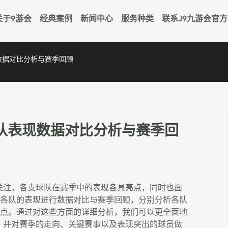
关于9游会
经典案例
新闻中心
服务种类
联系J9九游会官
数据对比分析与赛季回顾
各队表现数据对比分析与赛季回
的关注，各支球队在赛季中的表现各具亮点，同时也面
各队的表现进行数据对比与赛季回顾，分别分析各队
点。通过对这些方面的详细分析，我们可以更全面地
现，并对赛季的走向、关键赛事以及表现突出的球员做