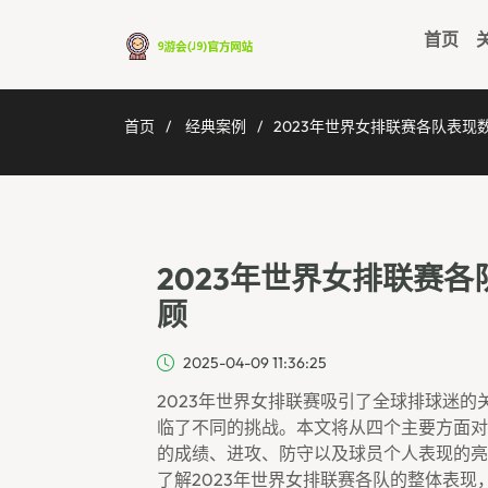
首页
首页
经典案例
2023年世界女排联赛各队表现
2023年世界女排联赛
顾
2025-04-09 11:36:25
2023年世界女排联赛吸引了全球排球迷
临了不同的挑战。本文将从四个主要方面对
的成绩、进攻、防守以及球员个人表现的亮
了解2023年世界女排联赛各队的整体表