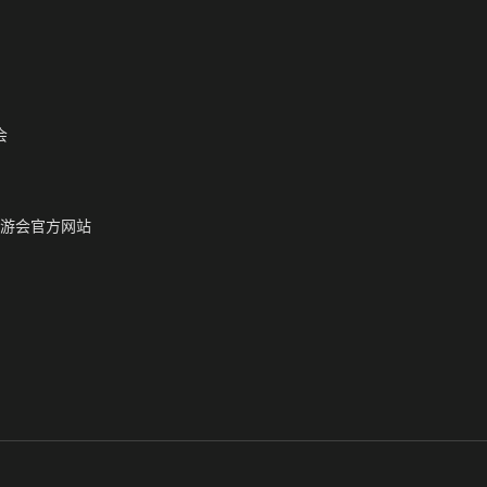
会
九游会官方网站