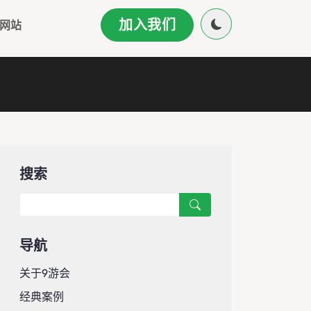
加入我们
方网站
搜索
导航
关于9游会
经典案例