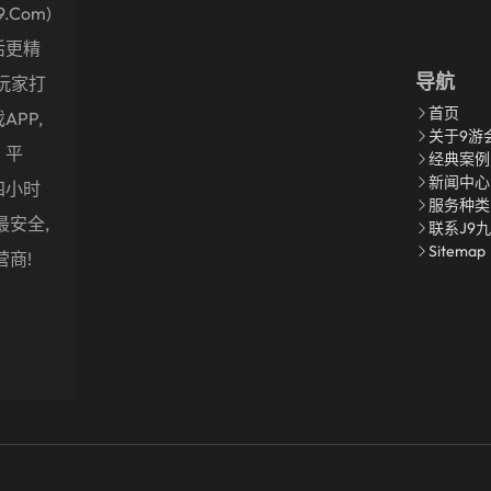
.com)
活更精
导航
玩家打
首页
PP,
关于9游
、平
经典案例
新闻中心
四小时
服务种类
最安全,
联系J9
Sitemap
商!