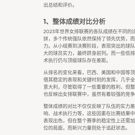
出总结和评价。
1、整体成绩对比分析
2023年世界女排联赛的各队成绩在不同
拼，多个传统强队依然保持了领先优势，而
力。从小组赛到决赛阶段，表现突出的球队
大的球员实力，最终跻身前列。而一些低排
术执行仍与顶级球队存在差距。
从排名的变化来看，巴西、美国和中国等顶
借其稳定的表现和关键时刻的发挥，几乎全
意大利，尽管取得了一些重要的胜利，但整
也反映出女排联赛中，虽然有着较强的竞争
整体成绩的对比不仅仅反映了队伍的实力差
响、战术执行力等，这些因素在比赛结果中
表现出色，但在整个赛季的稳定性上还需加
位的局面，而新兴力量则处于追赶状态。