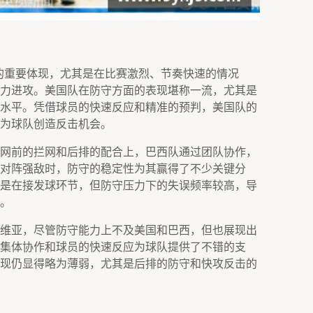
力的重要体现，尤其是在比赛激烈、节奏快速的情况
力进攻。美国队在防守方面的表现堪称一流，尤其是
水平。凭借球员的快速反应和精准的预判，美国队的
为球队创造反击机会。
网前的拦网和后排的配合上，巴西队通过团队协作，
对阵强敌时，防守的稳定性为其赢得了不少关键分
是在接发球环节，但防守压力下的失误频率较高，导
。
维亚，尽管防守能力上不及美国和巴西，但也展现出
集体协作和球员的快速反应为球队提供了不错的支
现仍显得略为薄弱，尤其是后排的防守和快攻反击的