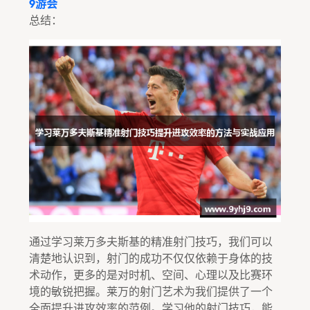
9游会
总结：
通过学习莱万多夫斯基的精准射门技巧，我们可以
清楚地认识到，射门的成功不仅仅依赖于身体的技
术动作，更多的是对时机、空间、心理以及比赛环
境的敏锐把握。莱万的射门艺术为我们提供了一个
全面提升进攻效率的范例。学习他的射门技巧，能