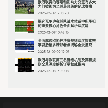
欧冠联赛的等级和影响力究竟有多大
为何被视为全球最顶级的足球赛事
2025-12-09 12:18:20
探究瓦尔迪在球队战术体系中所承担
的重要核心角色全面解析深度篇
2025-12-09 10:48:16
全面解读欧协杯决赛规则深度探索赛
事背后诸多精彩看点揭秘全景呈现
2025-12-09 09:19:07
欧冠与欧联第三名晋级机制及赛程规
则全景深度解析详尽权威指南
2025-12-08 13:50:18