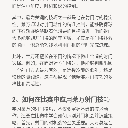
而是注重角度、时机和球的控制。
其中，最为关键的技巧之一就是他在射门时的稳定
性。莱万通过对射门动作的精准控制，能够确保球
的飞行轨迹始终朝着他想要的目标前进。他的射门
大多能够避开门将的防守区域，尤其是在门将扑救
的瞬间，他总能巧妙地利用门框的空隙完成进球。
此外，莱万还擅长在不同的情况下做出合适的射门
选择。例如，在面对对方门将时，他能够判断出哪
一个射门方式最为有效，是选择冷静的低射，还是
快速的弧线球，这些都展现了他精准射门技巧的多
样性和灵活性。
2、如何在比赛中应用莱万射门技巧
学习莱万的射门技巧，不仅要掌握基础的技术动
作，还要在比赛中学会如何识别射门机会并调整策
略。首先，射门的时机选择至关重要。莱万总是在