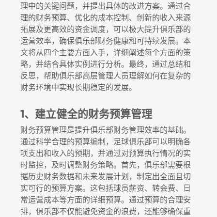
理中的关键问题，并提出具体的改进方案。通过合
理的财务预算、优化的成本控制、创新的收入来源
拓展及更高效的资金调度，可以极大提升俱乐部的
运营效率，确保俱乐部财务健康和可持续发展。本
文将从四个主要方面入手，详细阐述每个方面的策
略，并结合具体实例进行分析。最终，通过总结和
反思，帮助俱乐部高层管理人员理解如何在复杂的
财务环境中实现长期稳定的发展。
1、建立健全的财务预算管理
财务预算管理是提升俱乐部财务管理效率的基础。
通过科学合理的预算编制，足球俱乐部可以明确各
项支出和收入的预期，并通过对预算执行情况的实
时监控，及时调整财务策略。首先，俱乐部需要根
据历史财务数据和未来发展计划，制定出全面且切
实可行的预算方案。这包括球员薪资、转会费、日
常运营成本等方面的详细预算。通过预算的合理安
排，俱乐部不仅能避免资金的浪费，还能够确保重