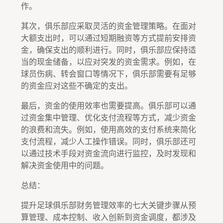
作。
其次，俱乐部应采取灵活的资金管理策略。在面对
大额支出时，可以通过短期融资等方式提前安排资
金，确保支出的顺利进行。同时，俱乐部应保持适
当的现金储备，以应对突发的资金需求。例如，在
球员伤病、转会窗口等情况下，俱乐部需要有足够
的资金应对这些不确定的支出。
最后，资金的使用效率也需要提高。俱乐部可以通
过资金集中管理、优化支付流程等方式，减少资金
的浪费和流失。例如，使用高效的支付系统来简化
支付流程，减少人工操作错误。同时，俱乐部还可
以通过技术手段对资金流向进行监控，及时发现和
解决资金使用中的问题。
总结：
提升足球俱乐部财务管理效率的七大关键步骤从预
算管理、成本控制、收入创新到资金调度，都涉及