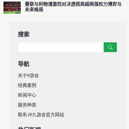
曼联与利物浦激烈对决透视英超两强权力博弈与
未来格局
搜索
导航
关于9游会
经典案例
新闻中心
服务种类
联系J9九游会官方网站