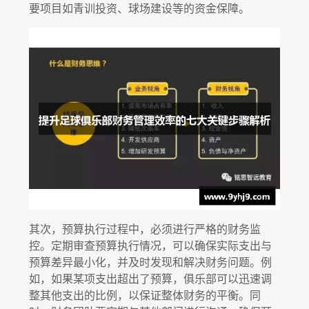
要项目如青训投资、球场建设等的资金保障。
其次，预算执行过程中，必须进行严格的财务监
控。定期审查预算执行情况，可以确保实际支出与
预算差异最小化，并及时发现和解决财务问题。例
如，如果某项支出超出了预算，俱乐部可以迅速调
整其他支出的比例，以保证整体财务的平衡。同