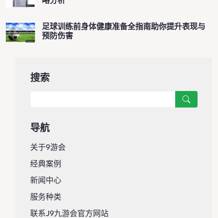
足球训练前身体健康准备全指南助你提升表现与
预防伤害
搜索
导航
关于9游会
经典案例
新闻中心
服务种类
联系J9九游会官方网站