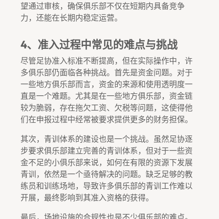
望通过审核，确保俱乐部不仅在短期内具备竞争
力，还能在长期内稳定运营。
4、准入过程中常见的难点与挑战
尽管足协准入标准不断提高，但在实际操作中，许
多俱乐部仍面临各种挑战。首先是资金问题。对于
一些地方俱乐部而言，资金的来源和使用透明度一
直是一个难题。尤其是在一些地方俱乐部，资金链
较为脆弱，存在拖欠工资、欠税等问题，这使得他
们在申报过程中经常被要求提供更多的财务担保。
其次，青训体系的建设也是一个挑战。虽然足协逐
步要求俱乐部建立完善的青训体系，但对于一些资
金不足的小俱乐部来说，如何在有限的资源下发展
青训，依然是一个亟待解决的问题。缺乏足够的教
练员和训练场地，导致许多俱乐部的青训工作难以
开展，最终影响到其准入资格的获得。
最后，场地设施的合规性也是不少俱乐部的难点。