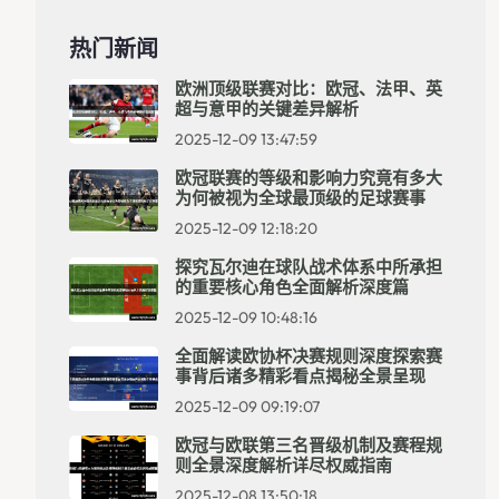
热门新闻
欧洲顶级联赛对比：欧冠、法甲、英
超与意甲的关键差异解析
2025-12-09 13:47:59
欧冠联赛的等级和影响力究竟有多大
为何被视为全球最顶级的足球赛事
2025-12-09 12:18:20
探究瓦尔迪在球队战术体系中所承担
的重要核心角色全面解析深度篇
2025-12-09 10:48:16
全面解读欧协杯决赛规则深度探索赛
事背后诸多精彩看点揭秘全景呈现
2025-12-09 09:19:07
欧冠与欧联第三名晋级机制及赛程规
则全景深度解析详尽权威指南
2025-12-08 13:50:18