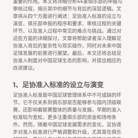
重要的作用。本文将详细分析44家俱乐部的申报与
审核过程，揭示其中的细节与背后的深层逻辑。文
章将从四个方面进行阐述：足协准入标准的设立与
演变、俱乐部申报的程序和要求、审核过程的关键
环节、以及准入过程中常见的难点与挑战。通过对
这些方面的详细探讨，文章将帮助读者深入理解足
协准入背后的复杂性与现实操作，同时对未来中国
足球发展的前景进行展望。最后，本文还将总结足
协准入制度对中国足球生态的影响，并提出相应的
改进建议。
1、足协准入标准的设立与演变
足协准入标准是中国足球管理体系中不可或缺的环
节，它不仅关系到俱乐部是否能够参与国内顶级联
赛，还影响着联赛整体的质量与发展。早期的准入
标准较为宽松，更多注重俱乐部的资金和场地条
件。然而，随着中国足球发展需求的变化，足协逐
步对准入标准进行严格调整和升级，尤其是在俱乐