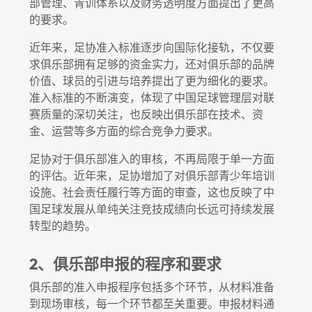
部管理、青训体系以及财务透明度方面提出了更高
的要求。
近年来，足协准入标准逐步向国际化接轨，不仅要
求俱乐部拥有足够的资金实力，还对俱乐部的品牌
价值、球员的引进与培养提出了更为细化的要求。
准入标准的不断演变，体现了中国足球管理层对联
赛质量的深切关注，也反映出俱乐部在技术、资
金、运营等多方面的综合竞争力要求。
足协对于俱乐部准入的审核，不再局限于单一方面
的评估。近年来，足协增加了对俱乐部青少年培训
设施、社会责任履行等方面的审查，这也反映了中
国足球发展从单纯关注竞技成绩向长远可持续发展
转型的趋势。
2、俱乐部申报的程序和要求
俱乐部的准入申报程序包括多个环节，从材料准备
到现场审核，每一个环节都至关重要。申报材料通