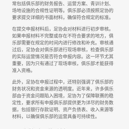
常包括俱乐部的财务报告、运营方案、青训计划、
场地设施的合规性证明等。俱乐部必须按照足协的
要求提交详细的书面材料，确保符合规定的标准。
在提交申报材料后，足协会对材料进行初步审核。
如果申报材料不完整或存在不符合要求的地方，俱
乐部需要在规定的时间内进行修改和补充。审核通
过后，足协会对俱乐部进行现场审核，检查俱乐部
的实际运营情况是否符合申报内容。这一环节尤其
重要，因为只有通过了现场审核，俱乐部才能获得
准入资格。
此外，足协在申报过程中，还特别强调了俱乐部的
财务状况和资金来源的透明度。近年来，许多俱乐
部由于资金问题陷入困境，足协为了保障联赛的稳
定性，要求所有申报俱乐部提供更为详尽的财务数
据，包括银行存款证明、资产负债表、收入来源等
材料，以确保俱乐部的运营具备可持续性。