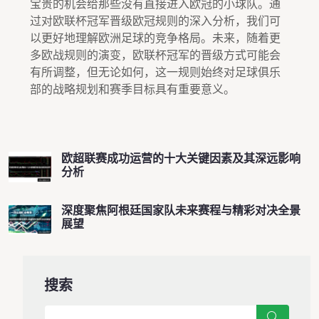
宝贵的机会给那些没有直接进入欧冠的小球队。通
过对欧联杯冠军晋级欧冠规则的深入分析，我们可
以更好地理解欧洲足球的竞争格局。未来，随着更
多欧战规则的演变，欧联杯冠军的晋级方式可能会
有所调整，但无论如何，这一规则始终对足球俱乐
部的战略规划和赛季目标具有重要意义。
欧超联赛成功运营的十大关键因素及其深远影响
分析
深度聚焦阿根廷国家队未来赛程与精彩对决全景
展望
搜索