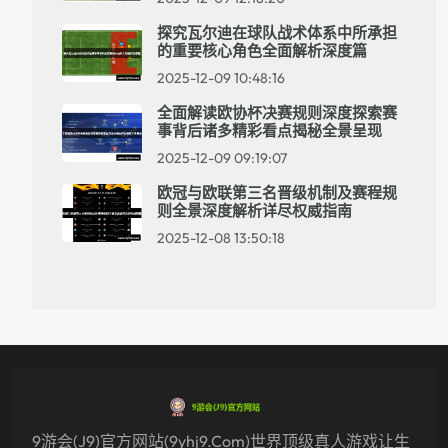
探究瓦尔迪在球队战术体系中所承担
的重要核心角色全面解析深度篇
2025-12-09 10:48:16
全面解读欧协杯决赛规则深度探索赛
事背后诸多精彩看点揭秘全景呈现
2025-12-09 09:19:07
欧冠与欧联第三名晋级机制及赛程规
则全景深度解析详尽权威指南
2025-12-08 13:50:18
9游会(J9)官方网站(9yhj9.com)世界顶级真人游戏让生