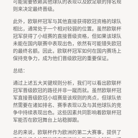
可能需要依赖其他球队的表现以及欧足联的排名规
则来决定最终晋级。
此外，欧联杯冠军与其他直接获得欧冠资格的球队
相比，通常处于一个相对较弱的位置。虽然欧联杯
冠军获得了小组赛的直接晋级资格，但如果该球队
未能在国内联赛中表现出色，依然有可能错失欧冠
的最终名额。因此，欧联杯冠军如何在国内赛场上
保持竞争力，成为他们晋级欧冠的重要保证。
总结：
通过上述五大关键规则分析，我们可以看出欧联杯
冠军晋级欧冠的路径并非一蹴而就。虽然欧联杯冠
军直接晋级欧冠小组赛是该规则的亮点，但球队依
然需要在诸如排名、赛季表现以及与其他球队的竞
争中持续表现出色。这些因素共同影响着欧联杯冠
军能否在欧冠舞台上站稳脚跟。
总的来说，欧联杯作为欧洲的第二大赛事，提供了