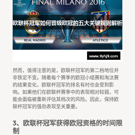
然而，值得注意的是，欧联杯冠军的第二档地位并
非铁定不变。随着每个赛季的欧冠小组赛和淘汰赛
的结果变化，欧联杯冠军的排名有时也会受到影
响。如果他们在欧联杯赛季中的表现相对较弱，可
能会面临被重新评估其档次的风险。因此，保持欧
联杯冠军的强劲表现至关重要。
3、欧联杯冠军获得欧冠资格的时间限
制